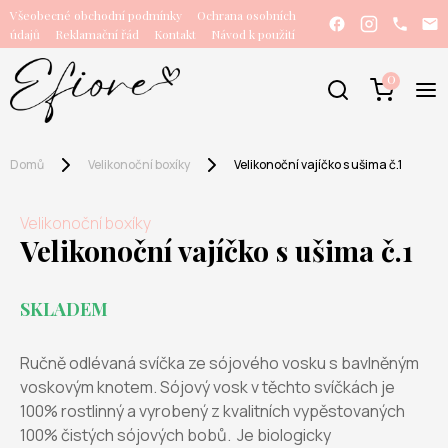
Všeobecné obchodní podmínky
Ochrana osobních
údajů
Reklamační řád
Kontakt
Návod k použití
0
Domů
Velikonoční boxíky
Velikonoční vajíčko s ušima č.1
Velikonoční boxíky
Velikonoční vajíčko s ušima č.1
SKLADEM
Ručně odlévaná svíčka ze sójového vosku s bavlněným
voskovým knotem. Sójový vosk v těchto svíčkách je
100% rostlinný a vyrobený z kvalitních vypěstovaných
100% čistých sójových bobů. Je biologicky