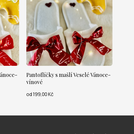
Vánoce-
Pantoflíčky s mašlí Veselé Vánoce-
vínové
od 199,00 Kč