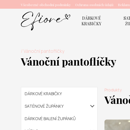
Všeobecné obchodní podmínky
Ochrana osobních údajů
Reklama
DÁRKOVÉ
SA
KRABIČKY
Ž
/
Vánoční pantoflíčky
Vánoční pantoflíčky
Produkty
DÁRKOVÉ KRABIČKY
Vánoč
SATÉNOVÉ ŽUPÁNKY
DÁRKOVÉ BALENÍ ŽUPÁNKŮ