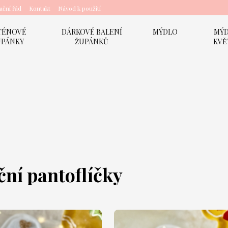
ční řád
Kontakt
Návod k použití
TÉNOVÉ
DÁRKOVÉ BALENÍ
MÝDLO
MÝ
UPÁNKY
ŽUPÁNKŮ
KVĚ
ní pantoflíčky