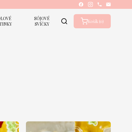
DLOVÉ
SÓJOVÉ
Košík (
0
)
TINKY
SVÍČKY