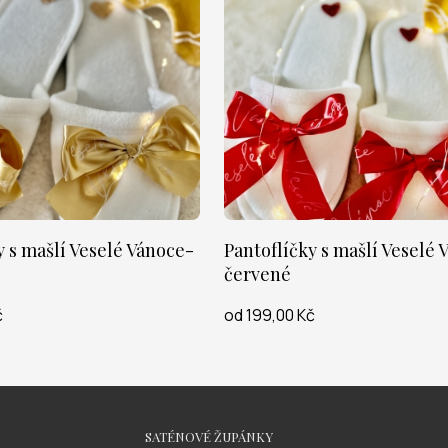
y s mašlí Veselé Vánoce-
Pantoflíčky s mašlí Veselé 
červené
č
od 199,00 Kč
SATÉNOVÉ ŽUPÁNKY