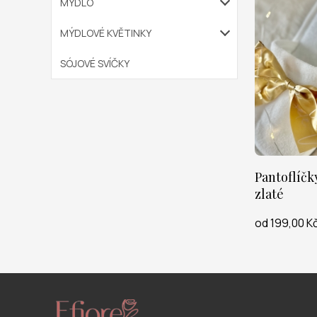
MÝDLO
MÝDLOVÉ KVĚTINKY
SÓJOVÉ SVÍČKY
Pantoflíčk
zlaté
od 199,00 K