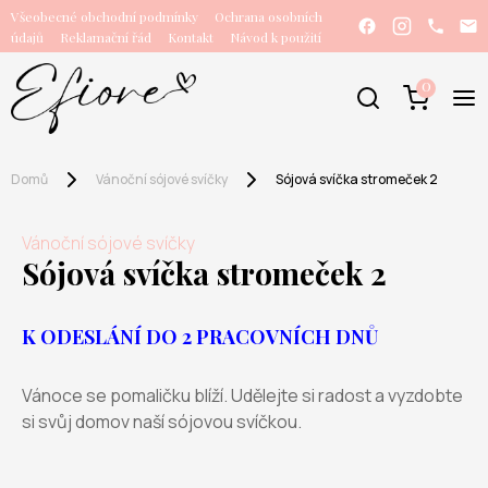
Všeobecné obchodní podmínky
Ochrana osobních
údajů
Reklamační řád
Kontakt
Návod k použití
0
Domů
Vánoční sójové svíčky
Sójová svíčka stromeček 2
Vánoční sójové svíčky
Sójová svíčka stromeček 2
K ODESLÁNÍ DO 2 PRACOVNÍCH DNŮ
Vánoce se pomaličku blíží. Udělejte si radost a vyzdobte
si svůj domov naší sójovou svíčkou.