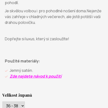
pohodlí.
Je skvělou volbou i pro pohodlné nošení doma.Nejenže
vás zahřeje v chladných večerech, ale jistě potěší i vaši
drahou polovičku.
Dopřejte si luxus, který si zasloužíte!
Použité materiály:
Jemný satén.
Zde najdete návod k použití
Velikost županů