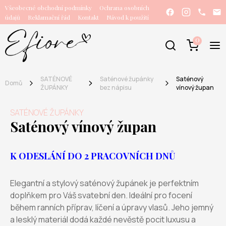
Všeobecné obchodní podmínky
Ochrana osobních
údajů
Reklamační řád
Kontakt
Návod k použití
0
SATÉNOVÉ
Saténové župánky
Saténový
Domů
ŽUPÁNKY
bez nápisu
vínový župan
SATÉNOVÉ ŽUPÁNKY
Saténový vínový župan
K ODESLÁNÍ DO 2 PRACOVNÍCH DNŮ
Elegantní a stylový saténový župánek je perfektním
doplňkem pro Váš svatební den. Ideální pro focení
během ranních příprav, líčení a úpravy vlasů. Jeho jemný
a lesklý materiál dodá každé nevěstě pocit luxusu a