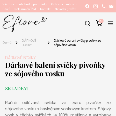
Všeobecné obchodní podmínky
Ochrana osobních
údajů
Reklamační řád
Kontakt
Návod k použití
0
DÁRKOVÉ
Dárkové balení svíčky pivoňky ze
Domů
BOXÍKY
sójového vosku
DÁRKOVÉ BOXÍKY
Dárkové balení svíčky pivoňky
ze sójového vosku
SKLADEM
Ručně odlévaná svíčka ve tvaru pivoňky ze
sójového vosku s bavlněným voskovým knotem. Sójový
vosk v těchto svíčkách je 100% rostlinný a vyrobený