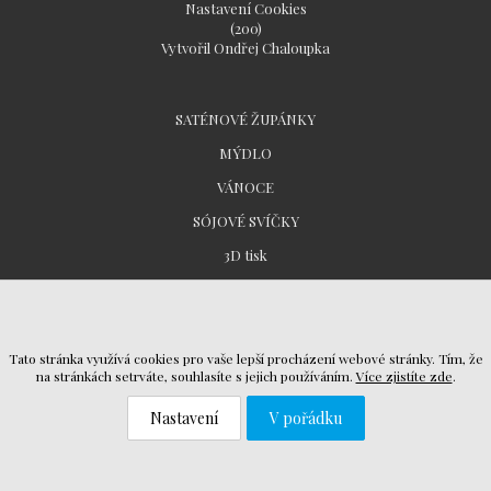
Nastavení Cookies
(200)
Vytvořil Ondřej Chaloupka
SATÉNOVÉ ŽUPÁNKY
MÝDLO
VÁNOCE
SÓJOVÉ SVÍČKY
3D tisk
Všeobecné obchodní podmínky
Tato stránka využívá cookies pro vaše lepší procházení webové stránky. Tím, že
Ochrana osobních údajů
na stránkách setrváte, souhlasíte s jejich používáním.
Více zjistíte zde
.
Reklamační řád
Nastavení
V pořádku
Návod k použití