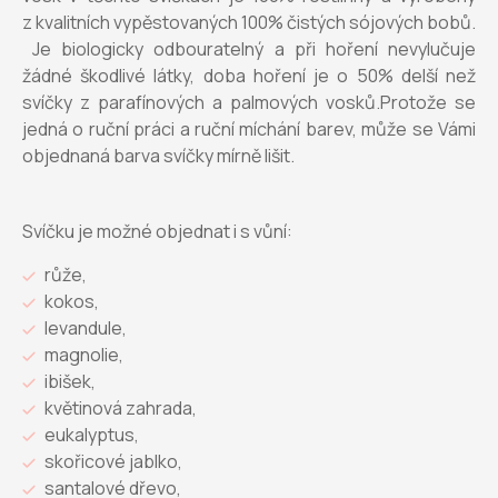
z kvalitních vypěstovaných 100% čistých sójových bobů.
Je biologicky odbouratelný a při hoření nevylučuje
žádné škodlivé látky, doba hoření je o 50% delší než
svíčky z parafínových a palmových vosků.Protože se
jedná o ruční práci a ruční míchání barev, může se Vámi
objednaná barva svíčky mírně lišit.
Svíčku je možné objednat i s vůní:
růže,
kokos,
levandule,
magnolie,
ibišek,
květinová zahrada,
eukalyptus,
skořicové jablko,
santalové dřevo,