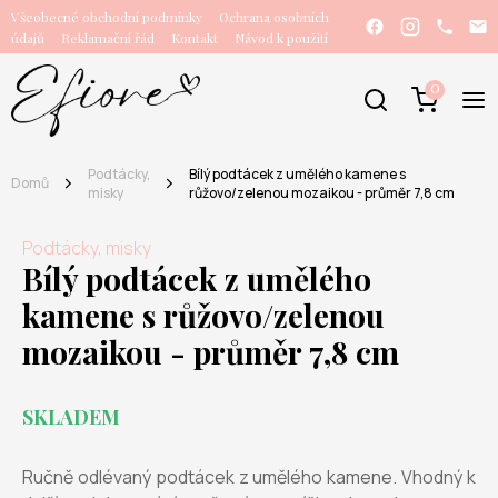
Všeobecné obchodní podmínky
Ochrana osobních
údajů
Reklamační řád
Kontakt
Návod k použití
0
Podtácky,
Bílý podtácek z umělého kamene s
Domů
misky
růžovo/zelenou mozaikou - průměr 7,8 cm
Podtácky, misky
Bílý podtácek z umělého
kamene s růžovo/zelenou
mozaikou - průměr 7,8 cm
SKLADEM
Ručně odlévaný podtácek z umělého kamene. Vhodný k