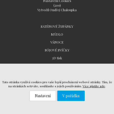
Nastavení Cookies
(200)
Vytvořil Ondřej Chaloupka
SATÉNOVÉ ŽUPÁNKY
MÝDLO
VÁNOCE
SÓJOVÉ SVÍČKY
3D tisk
Všeobecné obchodní podmínky
Tato stránka využívá cookies pro vaše lepší procházení webové stránky. Tím, že
Ochrana osobních údajů
na stránkách setrváte, souhlasíte s jejich používáním.
Více zjistíte zde
.
Reklamační řád
Nastavení
V pořádku
Návod k použití