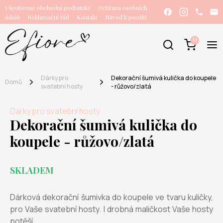
Všeobecné obchodní podmínky
Ochrana osobních
údajů
Reklamační řád
Kontakt
Návod k použití
0
Dárky pro
Dekorační šumivá kulička do koupele
Domů
svatební hosty
- růžovo/zlatá
Dárky pro svatební hosty
Dekorační šumivá kulička do
koupele - růžovo/zlatá
SKLADEM
Dárková dekorační šumivka do koupele ve tvaru kuličky,
pro Vaše svatební hosty. I drobná maličkost Vaše hosty
potěší.