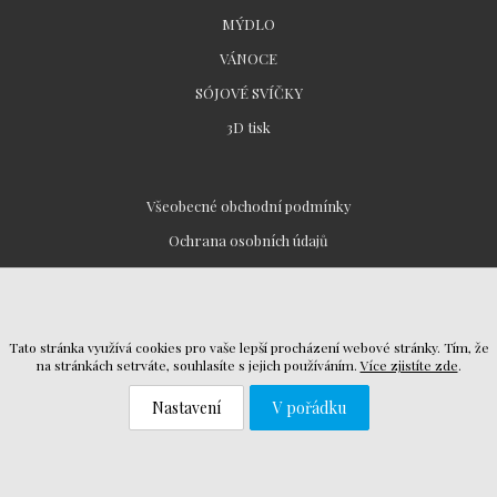
MÝDLO
VÁNOCE
SÓJOVÉ SVÍČKY
3D tisk
Všeobecné obchodní podmínky
Ochrana osobních údajů
Reklamační řád
Návod k použití
Tato stránka využívá cookies pro vaše lepší procházení webové stránky. Tím, že
na stránkách setrváte, souhlasíte s jejich používáním.
Více zjistíte zde
.
Nastavení
V pořádku