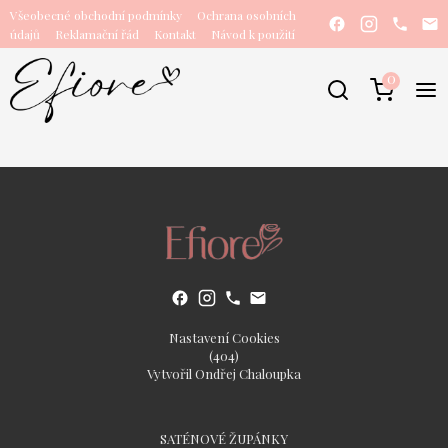
Všeobecné obchodní podmínky
Ochrana osobních
údajů
Reklamační řád
Kontakt
Návod k použití
0
Nastavení Cookies
(404)
Vytvořil Ondřej Chaloupka
SATÉNOVÉ ŽUPÁNKY