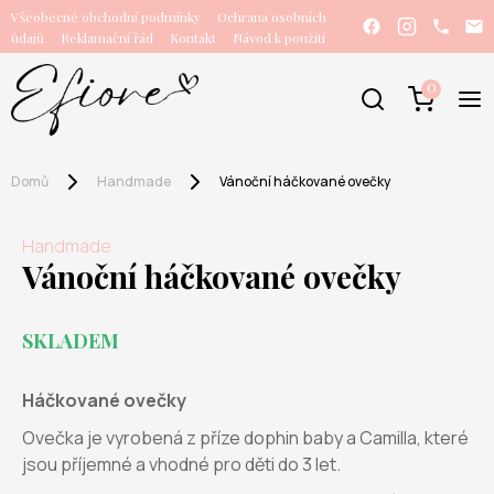
Všeobecné obchodní podmínky
Ochrana osobních
údajů
Reklamační řád
Kontakt
Návod k použití
0
Domů
Handmade
Vánoční háčkované ovečky
Handmade
Vánoční háčkované ovečky
SKLADEM
Háčkované ovečky
Ovečka je vyrobená z příze dophin baby a Camilla, které
jsou příjemné a vhodné pro děti do 3 let.